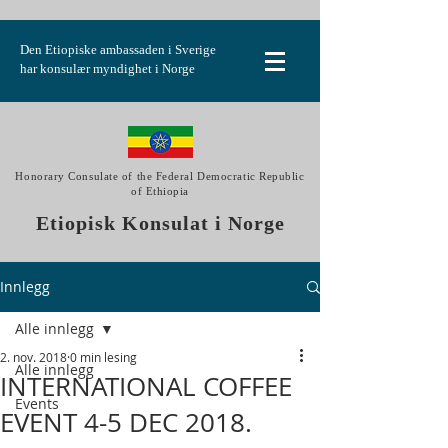
Den Etiopiske ambassaden i Sverige
har konsulær myndighet i Norge
Honorary Consulate of the Federal Democratic Republic
of Ethiopia
Etiopisk Konsulat i Norge
Innlegg
Alle innlegg
2. nov. 2018
0 min lesing
Alle innlegg
INTERNATIONAL COFFEE
Events
EVENT 4-5 DEC 2018.