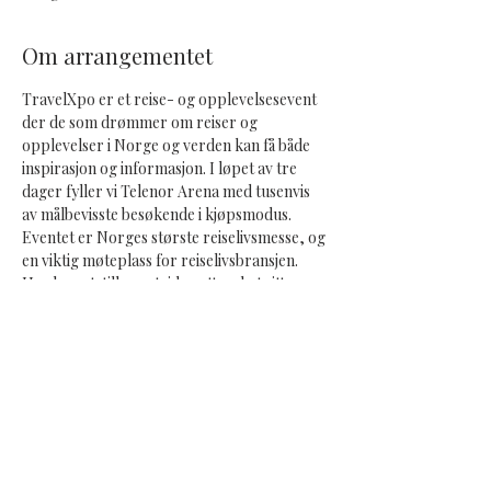
Om arrangementet
TravelXpo er et reise- og opplevelsesevent 
der de som drømmer om reiser og 
opplevelser i Norge og verden kan få både 
inspirasjon og informasjon. I løpet av tre 
dager fyller vi Telenor Arena med tusenvis 
av målbevisste besøkende i kjøpsmodus. 
Eventet er Norges største reiselivsmesse, og 
en viktig møteplass for reiselivsbransjen. 
Her kan utstillere utvide nettverket sitt og 
møte nye og eksisterende kunder.
Del dette arrangementet